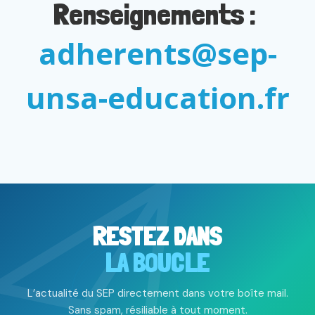
Renseignements :
adherents@sep-
unsa-education.fr
RESTEZ DANS
LA BOUCLE
L’actualité du SEP directement dans votre boîte mail.
Sans spam, résiliable à tout moment.