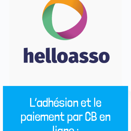
L’adhésion et le
paiement par CB en
ligne :