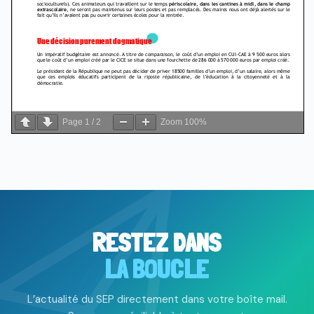
Page
1
/
2
Zoom
100%
RESTEZ DANS
LA BOUCLE
L’actualité du SEP directement dans votre boîte mail.