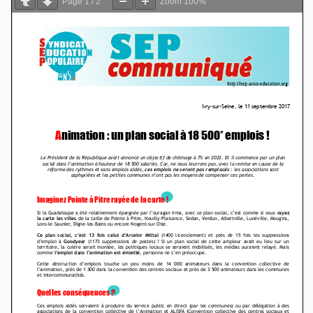
Page
1
/
2
Zoom
100%