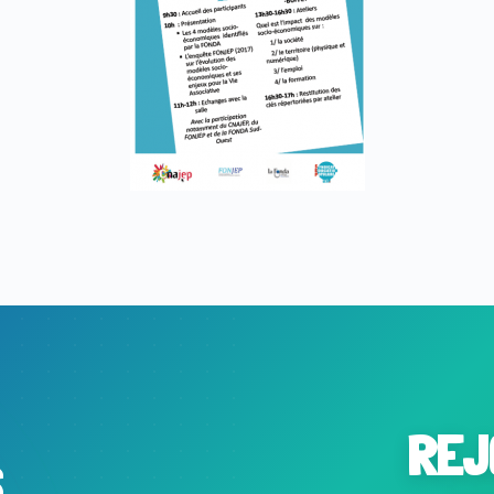
REJ
S