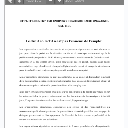
Page
1
/
1
Zoom
100%