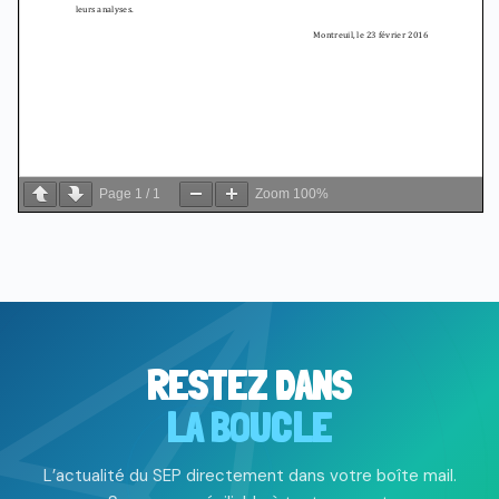
Page
1
/
1
Zoom
100%
RESTEZ DANS
LA BOUCLE
L’actualité du SEP directement dans votre boîte mail.