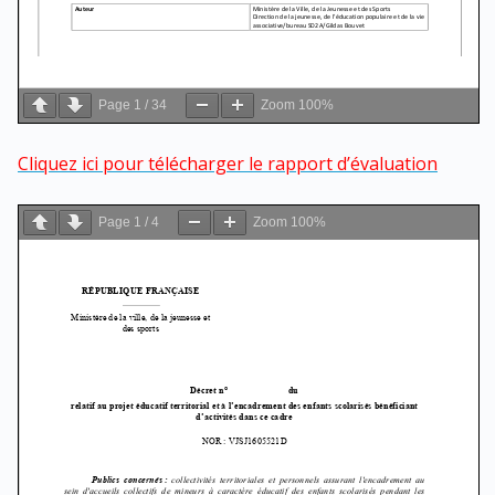
Page
1
/
34
Zoom
100%
Cliquez ici pour télécharger le rapport d’évaluation
Page
1
/
4
Zoom
100%