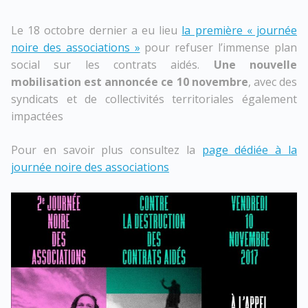
Le 18 octobre dernier a eu lieu
la première « journée
noire des associations »
pour refuser l’immense plan
social sur les contrats aidés.
Une nouvelle
mobilisation est annoncée ce 10 novembre
, avec des
syndicats et de collectivités territoriales également
impactées
Pour en savoir plus consultez la
page dédiée à la
journée noire des associations