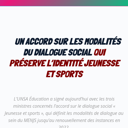
UN ACCORD SUR LES MODALITÉS
DU DIALOGUE SOCIAL
QUI
PRÉSERVE L’IDENTITÉ JEUNESSE
ET SPORTS
L’UNSA Éducation a signé aujourd’hui avec les trois
ministres concernés l’accord sur le dialogue social «
Jeunesse et sports », qui définit les modalités de dialogue au
sein du MENJS jusqu’au renouvellement des instances en
2022.