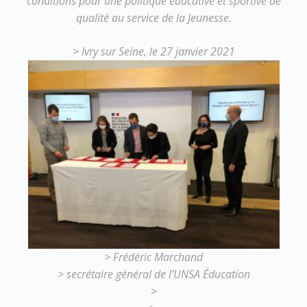
conditions pour une politique éducative et sportive de
qualité au service de la Jeunesse.
>
Ivry sur Seine, le 27 janvier 2021
> Frédéric Marchand
> secrétaire général de l’UNSA Éducation
>