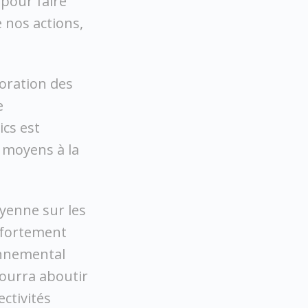
 pour faire
 nos actions,
ioration des
e
ics est
s moyens à la
yenne sur les
t fortement
onnemental
pourra aboutir
ctivités