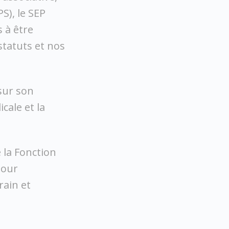
S), le SEP
 à être
statuts et nos
 sur son
cale et la
 la Fonction
pour
rain et