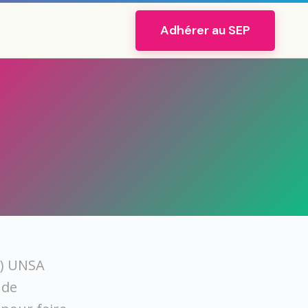
Adhérer au SEP
P) UNSA
 de