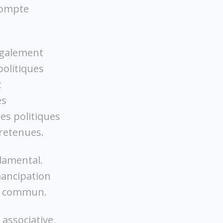
compte
également
politiques
t
es
es politiques
 retenues.
ndamental.
émancipation
en commun.
 associative,