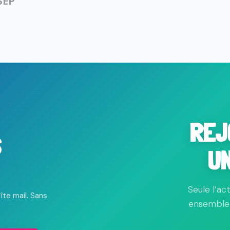
SEP
REJ
S
U
Seule l’ac
îte mail. Sans
ensemble 