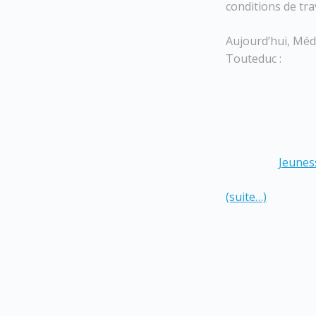
conditions de trav
Aujourd’hui, Médi
Touteduc :
Jeuness
(suite…)