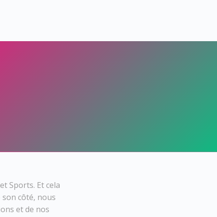
et Sports. Et cela
e son côté, nous
ions et de nos