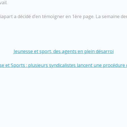
ail.
apart a décidé d’en témoigner en 1ère page. La semaine dern
Jeunesse et sport, des agents en plein désarroi
e et Sports : plusieurs syndicalistes lancent une procédure 