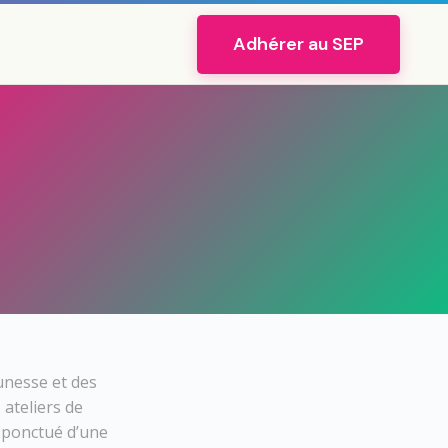
Adhérer au SEP
unesse et des
ateliers de
t ponctué d’une