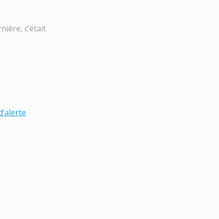
ière, c’était
d’alerte