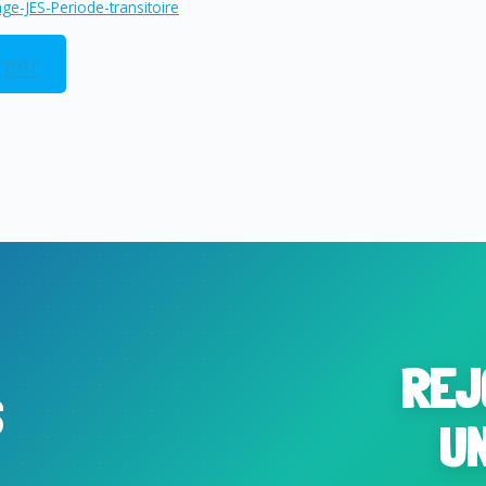
e-JES-Periode-transitoire
rger
REJ
S
U