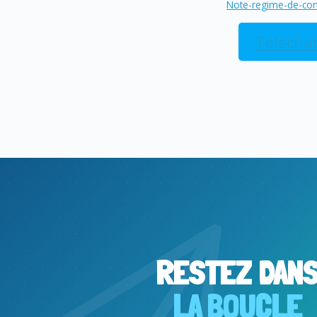
Note-regime-de-cong
Télécha
RESTEZ DAN
LA BOUCLE