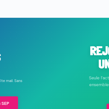
REJ
S
U
Seule l’ac
îte mail. Sans
ensemble 
u SEP