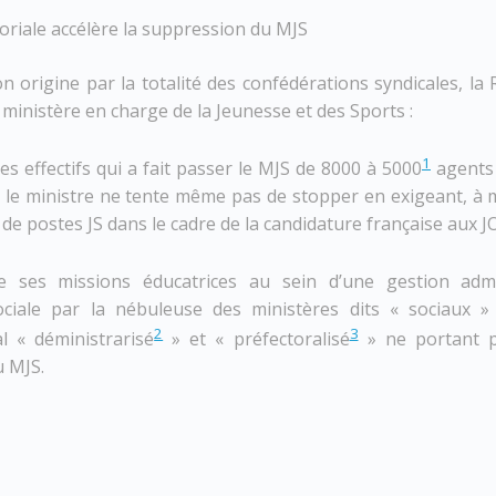
oriale accélère la suppression du MJS
 origine par la totalité des confédérations syndicales, l
 ministère en charge de la Jeunesse et des Sports :
1
es effectifs qui a fait passer le MJS de 8000 à 5000
agents 
e le ministre ne tente même pas de stopper en exigeant, à m
e postes JS dans le cadre de la candidature française aux JO
de ses missions éducatrices au sein d’une gestion admi
ociale par la nébuleuse des ministères dits « sociaux »
2
3
l « déministrarisé
» et « préfectoralisé
» ne portant p
u MJS.