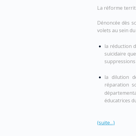
La réforme territ
Dénoncée dès son
volets au sein du
la réduction d
suicidaire qu
suppressions d
la dilution 
réparation s
départementa
éducatrices d
(suite…)