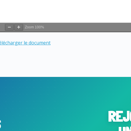
Zoom
100%
télécharger le document
REJ
S