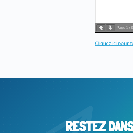
Page
1
/
8
Cliquez ici pour 
RESTEZ DAN