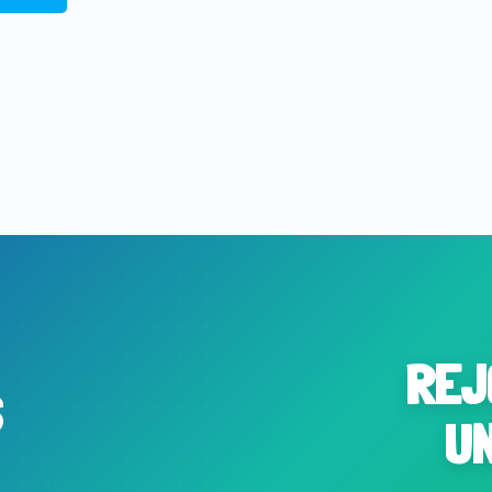
REJ
S
U