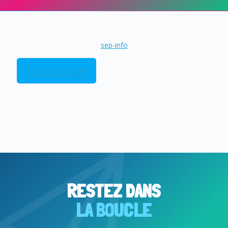
sep-info
Télécharger
RESTEZ DANS
LA BOUCLE