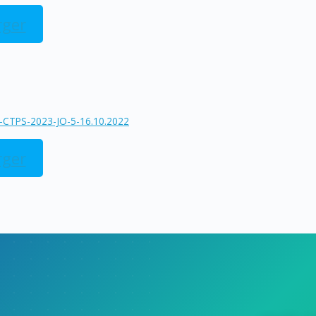
rger
-CTPS-2023-JO-5-16.10.2022
rger