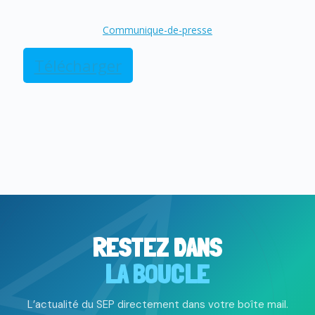
Communique-de-presse
Télécharger
RESTEZ DANS
LA BOUCLE
L’actualité du SEP directement dans votre boîte mail.