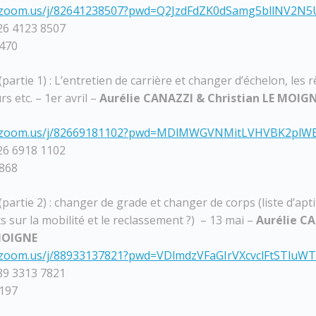
b.zoom.us/j/82641238507?pwd=Q2JzdFdZK0dSamg5bllNV2N
826 4123 8507
3470
partie 1) : L’entretien de carrière et changer d’échelon, les r
s etc. – 1er avril –
Aurélie CANAZZI & Christian LE MOIG
b.zoom.us/j/82669181102?pwd=MDlMWGVNMitLVHVBK2plW
826 6918 1102
7868
partie 2) : changer de grade et changer de corps (liste d’apt
s sur la mobilité et le reclassement ?) – 13 mai –
Aurélie C
 MOIGNE
.zoom.us/j/88933137821?pwd=VDlmdzVFaGIrVXcvclFtSTluWT
889 3313 7821
3197