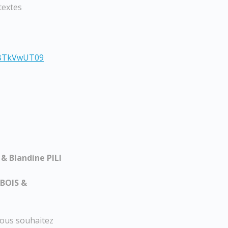
 textes
tBTkVwUT09
& Blandine PILI
UBOIS &
vous souhaitez