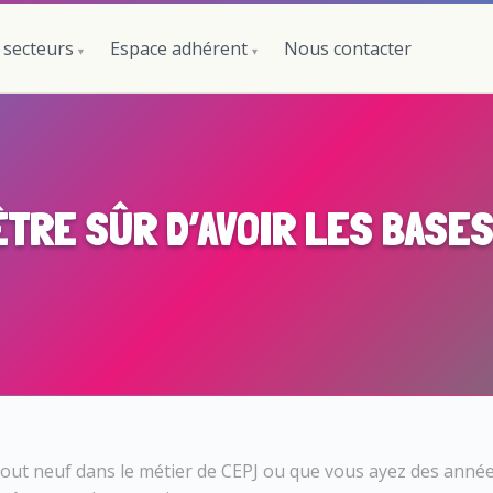
 secteurs
Espace adhérent
Nous contacter
ÊTRE SÛR D’AVOIR LES BASE
out neuf dans le métier de CEPJ ou que vous ayez des année