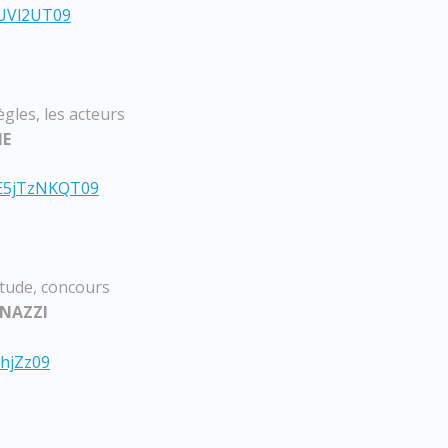
5UVl2UT09
ègles, les acteurs
NE
E5jTzNKQT09
itude, concours
ANAZZI
hjZz09