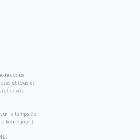
textes vous
utes et tous et
érêt et vos
 sur le temps de
e lien le jour J.
ILI