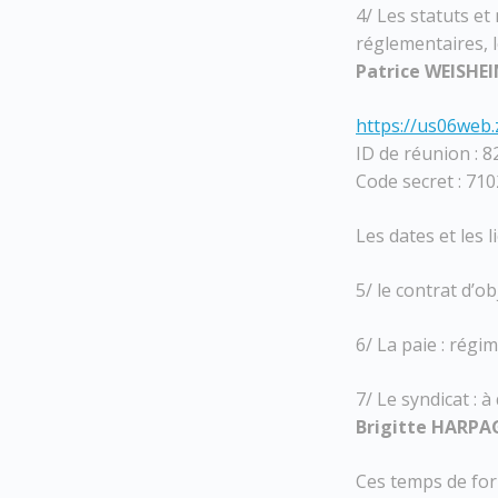
4/ Les statuts et
réglementaires, l
Patrice WEISHE
https://us06we
ID de réunion : 
Code secret : 71
Les dates et les 
5/ le contrat d’o
6/ La paie : rég
7/ Le syndicat : à
Brigitte HARPA
Ces temps de for