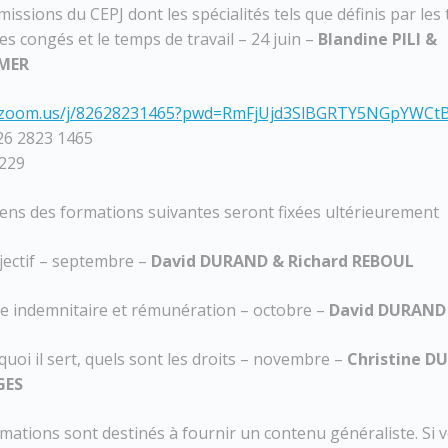
 missions du CEPJ dont les spécialités tels que définis par les
es congés et le temps de travail – 24 juin –
Blandine PILI &
IMER
b.zoom.us/j/82628231465?pwd=RmFjUjd3SlBGRTY5NGpYWC
826 2823 1465
0229
liens des formations suivantes seront fixées ultérieurement
bjectif – septembre –
David DURAND & Richard REBOUL
ime indemnitaire et rémunération – octobre –
David DURAND 
 quoi il sert, quels sont les droits – novembre –
Christine D
GES
mations sont destinés à fournir un contenu généraliste. Si 