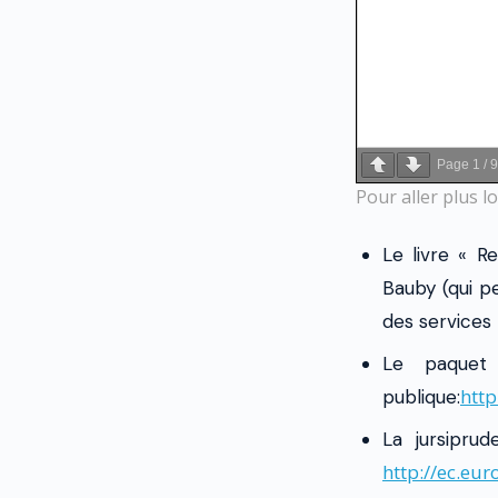
Page
1
/
9
Pour aller plus lo
Le livre « R
Bauby (qui p
des services 
Le paquet 
http
publique:
La jursipru
http://ec.eur