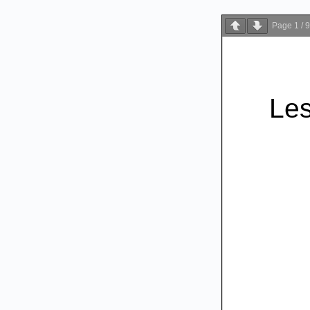
Page
1
/
9