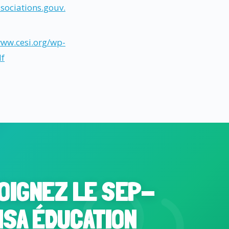
sociations.gouv.
www.cesi.org/wp-
df
OIGNEZ LE SEP-
NSA ÉDUCATION