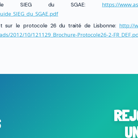
https://www.as
uide
SIEG
du SGAE:
Guide_SIEG_du_SGAE.
pdf
http://
 sur le protocole 26 du traité de Lisbonne:
oads/2012/10/
121129_Brochure-Protocole26-2-
FR_DEF.p
REJ
S
U