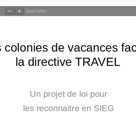
Zoom
100%