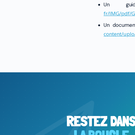
Un g
fr/IMG/pdf/
Un document
content/upl
RESTEZ DAN