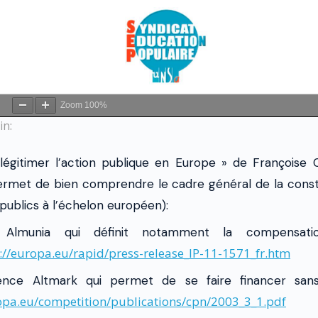
Zoom
100%
in:
elégitimer l’action publique en Europe » de Françoise 
ermet de bien comprendre le cadre général de la constr
publics à l’échelon européen):
Almunia qui définit notamment la compensati
://europa.eu/
rapid/press-release_IP-11-
1571_fr.htm
dence Altmark qui permet de se faire financer sans
opa.eu/
competition/publications/cpn/
2003_3_1.pdf